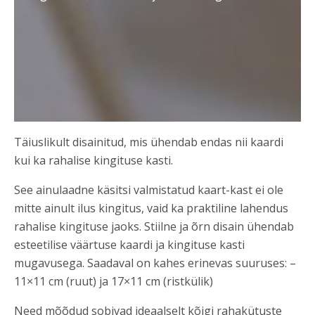
Täiuslikult disainitud, mis ühendab endas nii kaardi
kui ka rahalise kingituse kasti.
See ainulaadne käsitsi valmistatud kaart-kast ei ole
mitte ainult ilus kingitus, vaid ka praktiline lahendus
rahalise kingituse jaoks. Stiilne ja õrn disain ühendab
esteetilise väärtuse kaardi ja kingituse kasti
mugavusega. Saadaval on kahes erinevas suuruses: –
11×11 cm (ruut) ja 17×11 cm (ristkülik)
Need mõõdud sobivad ideaalselt kõigi rahakütuste