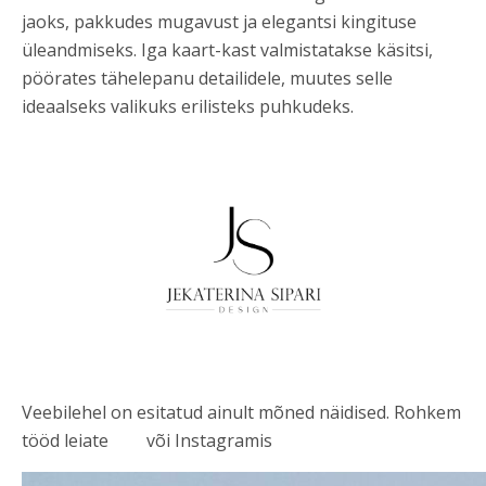
jaoks, pakkudes mugavust ja elegantsi kingituse
üleandmiseks. Iga kaart-kast valmistatakse käsitsi,
pöörates tähelepanu detailidele, muutes selle
ideaalseks valikuks erilisteks puhkudeks.
Veebilehel on esitatud ainult mõned näidised. Rohkem
tööd leiate
FBs
või Instagramis
@chandelle.studio