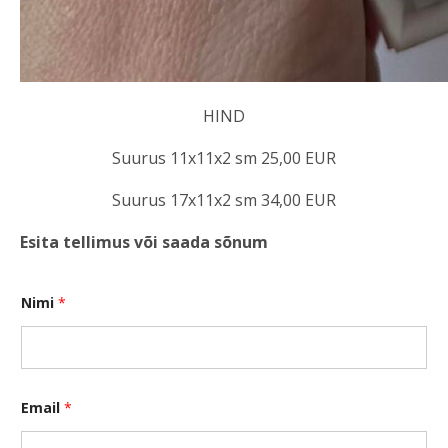
HIND
Suurus 11x11x2 sm 25,00 EUR
Suurus 17x11x2 sm 34,00 EUR
Esita tellimus või saada sõnum
Nimi
*
*
Email
*
*
S
õ