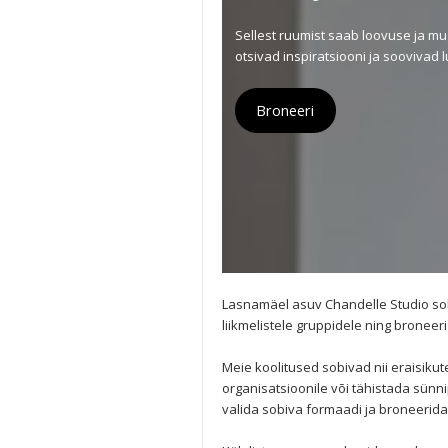
Sellest ruumist saab loovuse ja mug
otsivad inspiratsiooni ja soovivad lu
Broneeri
Lasnamäel asuv Chandelle Studio sobi
liikmelistele gruppidele ning bronee
Meie koolitused sobivad nii eraisikute
organisatsioonile või tähistada sün
valida sobiva formaadi ja broneerid