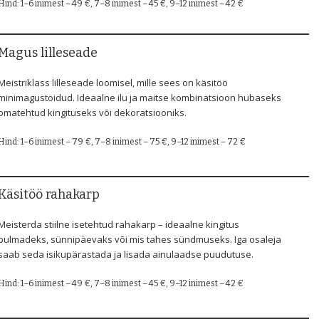
Hind: 1–6 inimest – 49 €, 7–8 inimest – 45 €, 9–12 inimest – 42 €
Magus lilleseade
Meistriklass lilleseade loomisel, mille sees on käsitöö
minimagustoidud. Ideaalne ilu ja maitse kombinatsioon hubaseks
omatehtud kingituseks või dekoratsiooniks.
Hind: 1–6 inimest – 79 €, 7–8 inimest – 75 €, 9–12 inimest – 72 €
Käsitöö rahakarp
Meisterda stiilne isetehtud rahakarp – ideaalne kingitus
pulmadeks, sünnipäevaks või mis tahes sündmuseks. Iga osaleja
saab seda isikupärastada ja lisada ainulaadse puudutuse.
Hind: 1–6 inimest – 49 €, 7–8 inimest – 45 €, 9–12 inimest – 42 €