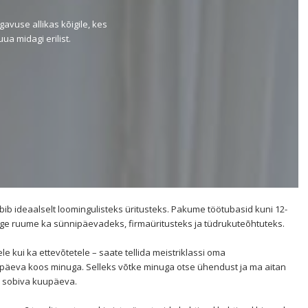
avuse allikas kõigile, kes
ua midagi erilist.
b ideaalselt loomingulisteks üritusteks. Pakume töötubasid kuni 12-
rige ruume ka sünnipäevadeks, firmaüritusteks ja tüdrukuteõhtuteks.
le kui ka ettevõtetele – saate tellida meistriklassi oma
nipäeva koos minuga. Selleks võtke minuga otse ühendust ja ma aitan
a sobiva kuupäeva.