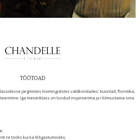
TÖÖTOAD
lassidesse järgmistes loomingulistes valdkondades: küünlad, floristika,
steerimine. Iga meistriklass on loodud inspireerima ja rõõmustama oma
e;
ti nii tööks kui ka lõõgastumiseks;