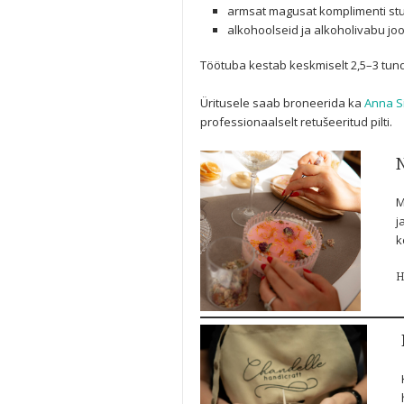
armsat magusat komplimenti stu
alkohoolseid ja alkoholivabu jo
Töötuba kestab keskmiselt 2,5–3 tundi
Üritusele saab broneerida ka
Anna S
professionaalselt retušeeritud pilti.
N
M
j
k
H