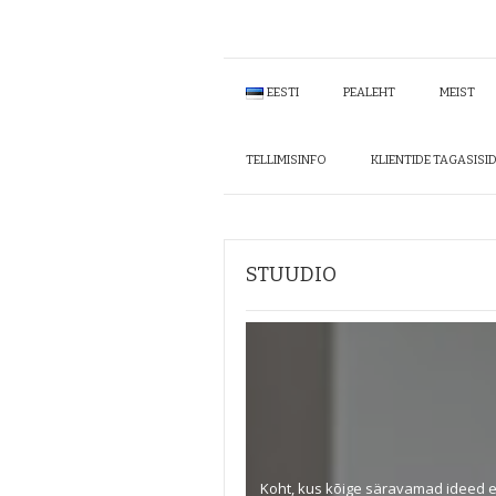
EESTI
PEALEHT
MEIST
TELLIMISINFO
KLIENTIDE TAGASISI
STUUDIO
Koht, kus kõige säravamad ideed e