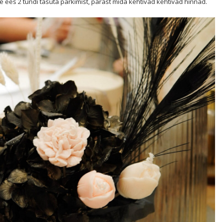
ees 2 tundi tasuta parkimist, pärast mida kehtivad kehtivad hinnad.