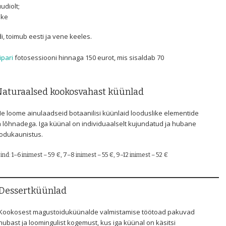
udiolt;
oke
, toimub eesti ja vene keeles.
ipari
fotosessiooni hinnaga 150 eurot, mis sisaldab 70
aturaalsed kookosvahast küünlad
e loome ainulaadseid botaanilisi küünlaid looduslike elementide
a lõhnadega. Iga küünal on individuaalselt kujundatud ja hubane
odukaunistus.
ind: 1–6 inimest – 59 €, 7–8 inimest – 55 €, 9–12 inimest – 52 €
Dessertküünlad
Kookosest magustoiduküünalde valmistamise töötoad pakuvad
hubast ja loomingulist kogemust, kus iga küünal on käsitsi