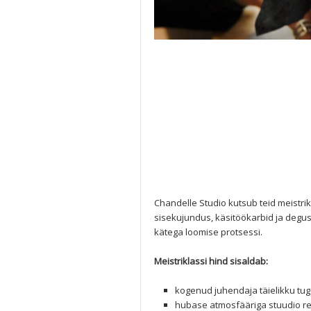
Chandelle Studio kutsub teid meistrik
sisekujundus, käsitöökarbid ja degu
kätega loomise protsessi.
Meistriklassi hind sisaldab:
kogenud juhendaja täielikku tug
hubase atmosfääriga stuudio ren