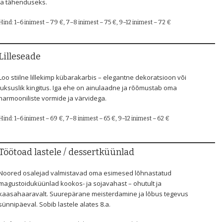
ja tähenduseks.
Hind: 1–6 inimest – 79 €, 7–8 inimest – 75 €, 9–12 inimest – 72 €
Lilleseade
Loo stiilne lillekimp kübarakarbis – elegantne dekoratsioon või
luksuslik kingitus. Iga ehe on ainulaadne ja rõõmustab oma
harmooniliste vormide ja värvidega.
Hind: 1–6 inimest – 69 €, 7–8 inimest – 65 €, 9–12 inimest – 62 €
Töötoad lastele / dessertküünlad
Noored osalejad valmistavad oma esimesed lõhnastatud
magustoiduküünlad kookos- ja sojavahast – ohutult ja
kaasahaaravalt. Suurepärane meisterdamine ja lõbus tegevus
sünnipäeval. Sobib lastele alates 8.a.