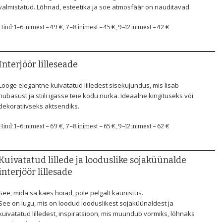
valmistatud. Lõhnad, esteetika ja soe atmosfäär on nauditavad.
Hind: 1–6 inimest – 49 €, 7–8 inimest – 45 €, 9–12 inimest – 42 €
Interjöör lilleseade
Looge elegantne kuivatatud lilledest sisekujundus, mis lisab
hubasust ja stiili igasse teie kodu nurka. Ideaalne kingituseks või
dekoratiivseks aktsendiks.
Hind: 1–6 inimest – 69 €, 7–8 inimest – 65 €, 9–12 inimest – 62 €
Kuivatatud lillede ja looduslike sojaküünalde
interjöör lillesade
See, mida sa käes hoiad, pole pelgalt kaunistus.
See on lugu, mis on loodud looduslikest sojaküünaldest ja
kuivatatud lilledest, inspiratsioon, mis muundub vormiks, lõhnaks