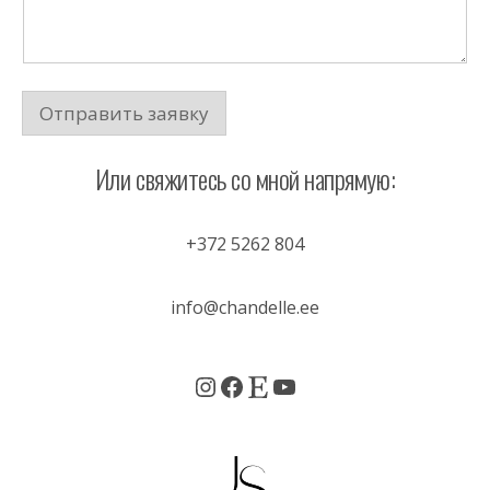
н
и
е
С
о
о
Отправить заявку
б
щ
е
н
Или свяжитесь со мной напрямую:
и
е
С
+372 5262 804
о
о
б
щ
info@chandelle.ee
е
н
и
е
Instagram
Facebook
Etsy
YouTube