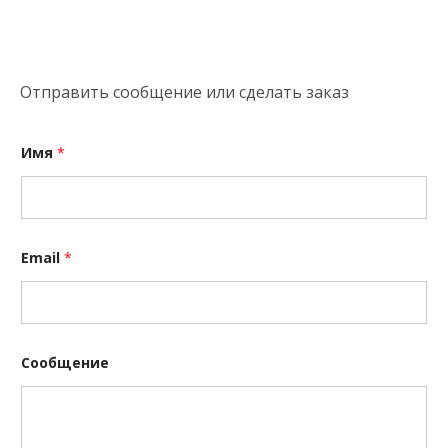
Отправить сообщение или сделать заказ
Имя
*
Email
*
С
Сообщение
о
о
б
щ
е