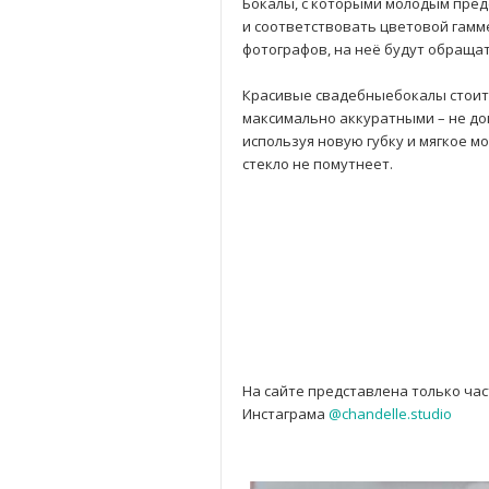
Бокалы, с которыми молодым пред
и соответствовать цветовой гамме
фотографов, на неё будут обращат
Красивые свадебныебокалы стоит 
максимально аккуратными – не доп
используя новую губку и мягкое м
стекло не помутнеет.
На сайте представлена только час
Инстаграма
@chandelle.studio