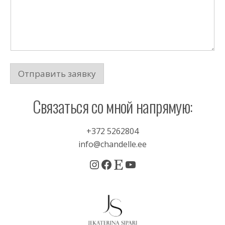
я
Отправить заявку
Связаться со мной напрямую:
+372 5262804
info@chandelle.ee
Instagram
Facebook
Etsy
YouTube