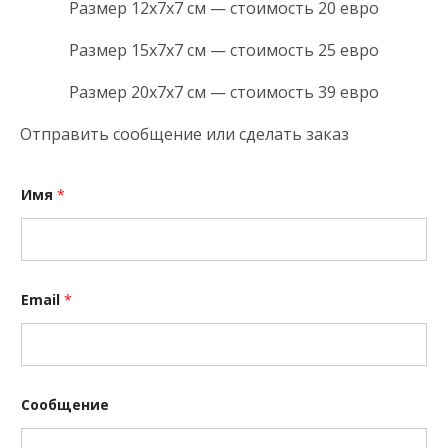
Размер 12x7x7 см — стоимость 20 евро
Размер 15x7x7 см — стоимость 25 евро
Размер 20x7x7 см — стоимость 39 евро
Отправить сообщение или сделать заказ
С
Имя
*
о
о
б
щ
е
н
и
Email
*
е
E
m
a
i
l
Сообщение
И
м